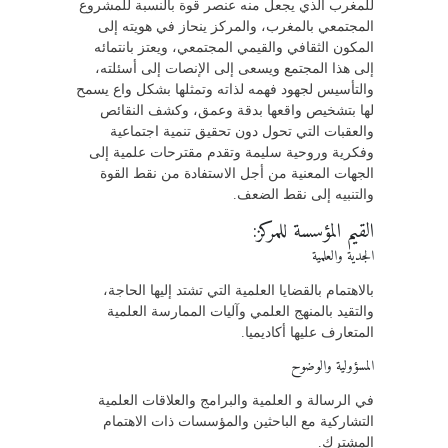
للمغرب الذي يجعل منه عنصر قوة بالنسبة للمشروع
المجتمعي بالمغرب، والمركز ينحاز في هويته إلى
المكون الثقافي والقيمي المجتمعي، ويعتز بانتمائه
إلى هذا المجتمع ويسعى إلى الإنصات إلى أسئلته،
والتأسيس لجهود فهمه لذاته وتمثلها بشكل واع يسمح
لها بتشخيص واقعها بدقة وعمق، وكشف النقائص
والعقبات التي تحول دون تحقيق تنمية اجتماعية
وفكرية وروحية سليمة وتقدم مقترحات علمية إلى
الجهات المعنية من أجل الاستفادة من نقط القوة
والتنبيه إلى نقط الضعف.
القيم المؤسسة للمركز:
الجدية والعلمية
بالاهتمام بالقضايا العلمية التي تشتد إليها الحاجة،
والتقيد بالمنهج العلمي وآليات الممارسة العلمية
المتعارف عليها أكاديميا.
المسؤولية والوضوح
في الرسالة و العلمية والبرامج والعلاقات العلمية
التشاركية مع الباحثين والمؤسسات ذات الاهتمام
المشترك.