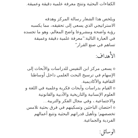
الكفاءات البحثية وتنتج معرفة علمية دقيقة وعميقة.
ويلخص هذا الشعار رسالة المركز وهدفه
الاستراتيجي الذي يسعى إلى تحقيقه، مما يكسبه
رؤية واضحة ومشروعا واضح المعالم، وهو ما تجسده
في العبارة التالية:”معرفة علمية دقيقة وعميقة
تساهم في صنع القرار”
الأهداف:
o يسعى مركز ابن النفيس للدراسات والأبحاث إلى
الإسهام في ترسيخ البحث العلمي داخل أوساطنا
الثقافية والأكاديمية.
o القيام بدراسات وأبحاث فكرية وعلمية في اللغة و
العلوم الإنسانية والتاريخية والأدبية والقانونية
والاجتماعية.، وفي مجال الفكر والتربية…
o احتضان الباحثين وتسكينهم في فرق بحثية تلامس
تخصصهم؛ وتأهيل قدراتهم البحثية وتتبع أعمالهم
الفردية والجماعية.
الوسائل: