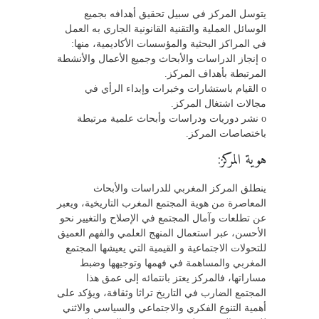
يتوسل المركز في سبيل تحقيق أهدافه بجميع
الوسائل العملية والتقنية القانونية الجاري به العمل
في المراكز البحثية والمؤسسات الأكاديمية، منها:
o إنجاز الدراسات والأبحاث وجميع الأعمال والأنشطة
المرتبطة بأهداف المركز.
o القيام باستشارات وخبرات وإبداء الرأي في
مجالات اشتغال المركز.
o نشر دوريات ودراسات وأبحاث علمية مرتبطة
باختصاصات المركز.
هوية المركز:
ينطلق المركز المغربي للدراسات والأبحاث
المعاصرة من هوية المجتمع المغرب التاريخية، ويعبر
عن تطلعات وآمال المجتمع في الإصلاح والتغيير نحو
الأحسن، عبر استعمال المنهج العلمي والفهم العميق
للتحولات الاجتماعية و القيمية التي يعيشها المجتمع
المغربي والمساهمة في فهمها وتوجيهها وضبط
مساراتها، فالمركز يعتز بانتمائه إلى عمق هذا
المجتمع الضارب في التاريخ تراثا وثقافة، ويؤكد على
أهمية التنوع الفكري والاجتماعي والسياسي والاثني