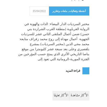
أنشطة وفعاليات
,
ملفات وتقارير
05/04/2022
مختبر السرديات الدار البيضاء: الذات والهوية في
الرواية الغرباوية (منطقة الغرب الشراردة بني
حسن) ضمن أعمال الملتقى الثاني عشر للسرديات
الجهوية. أعمال مهداة إلى روح محمد زفزاف متابعة:
محمد محي الدين (مختبر السرديات) بمشرع
بلقصيري وعلى بعد سبعة عشر كليومترا من موقع
بناصا التاريخي الأثري الذي يمتح حسب المؤرخين من
الفترة المورية-الرومانية التي تعود إلى
قراءة المزيد
الأكثر مشاهدة
الأكثر تعليقا