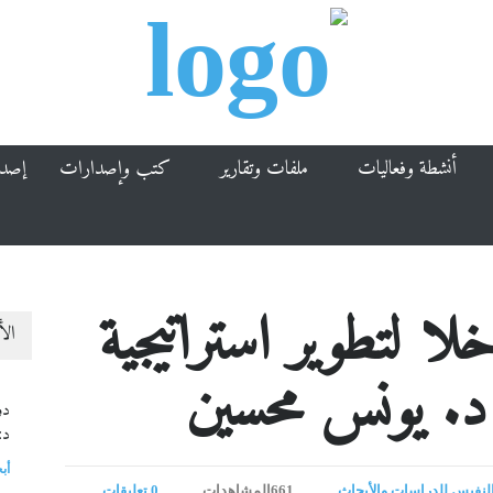
أنشطة وفعاليات
ملفات وتقارير
كتب وإصدارات
إصد
ا لتطوير استراتيجية
الأ
 د. يونس محسين
دو
د:
أب
لنفيس للدراسات والأبحاث
661المشاهدات
0 تعليقات