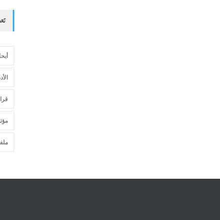
تص
أبح
الأد
قرا
مؤت
ملفا