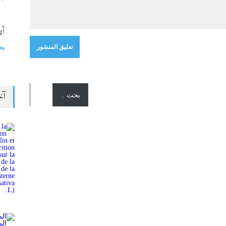
أي
بح
آخ