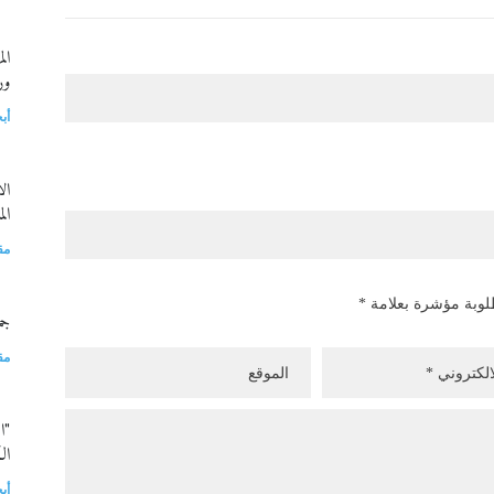
ال
ور
أب
ال
ال
مق
طلوبة مؤشرة بعلامة *
جم
مق
"ا
ال
أب