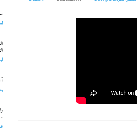
سلسل
أب
ال
ال
أب
أي
بح
وا
- 
قن