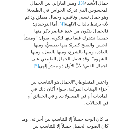
جمال الأشياء
[3]
. وميز الفارابي بين الجمال
المحسوس الذي تدركه الحواس في الطبيعة؛
وهو جمال نسبي وناقص، وجمال مطلق ودائم
لأنه يرتبط بالذات الالهية
[4]
. أما التوحيدي:
فالجمالَ يتكون من عدة عناصر ذكر منها
خمسةً تشترك فيما بينها لتكونه، يقول: “ومنشأ
الحسن والقبيح كثيرةٌ: منها طبيعيٌّ، ومنها
بالعادة، ومنها بالشرع، ومنها بالعقل، ومنها
بالشهوة”. وقد فضل الجمال الطبيعي على
الجمال الفني؛ لأنَّ الأولَ ذو منشأٍ إلهي
[5]
.
واعتبر المنفلوطي”الجمال هو التناسب بين
أجزاء الهيئات المركبة، سواء أكان ذلك في
الماديات أم في المعقولات, و في الحقائق أم
في الخيالات .
ما كان الوجه جميلاً إلا للتناسب بين أجزائه، وما
كان الصوت الجميل جميلاً إلا للتناسب بين