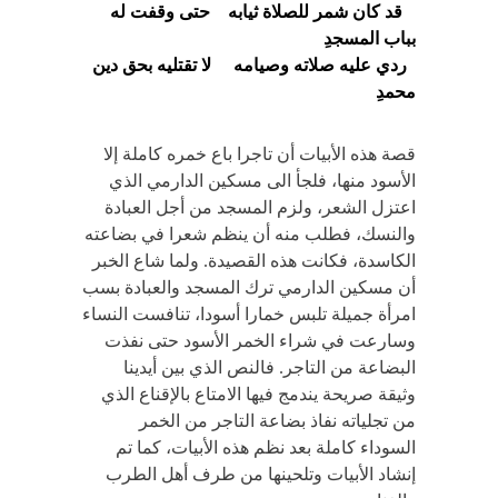
قد كان شمر للصلاة ثيابه حتى وقفت له
بباب المسجدِ
ردي عليه صلاته وصيامه لا تقتليه بحق دين
محمدِ
قصة هذه الأبيات أن تاجرا باع خمره كاملة إلا
الأسود منها، فلجأ الى مسكين الدارمي الذي
اعتزل الشعر، ولزم المسجد من أجل العبادة
والنسك، فطلب منه أن ينظم شعرا في بضاعته
الكاسدة، فكانت هذه القصيدة. ولما شاع الخبر
أن مسكين الدارمي ترك المسجد والعبادة بسب
امرأة جميلة تلبس خمارا أسودا، تنافست النساء
وسارعت في شراء الخمر الأسود حتى نفذت
البضاعة من التاجر. فالنص الذي بين أيدينا
وثيقة صريحة يندمج فيها الامتاع بالإقناع الذي
من تجلياته نفاذ بضاعة التاجر من الخمر
السوداء كاملة بعد نظم هذه الأبيات، كما تم
إنشاد الأبيات وتلحينها من طرف أهل الطرب