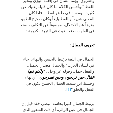
والقروي، وإنما الشأن في إقامة الوزن وتخيّر
اللفظ “.وأحسن الكلام ما كان قليله يغنيك عن
كثيره ، ومعناه في ظاهر لفظه ، فإذا كان
المعنى شريفاً واللفظ بليغاً وكان صحيح الطبع،
منزهاً عن الاختلال، ومصوناً عن التكلف ، صنع
في القلوب صنع الغيث في التربة الكريمة “.
تعريف الجمال:
الجمال في اللغة يرتبط بالحسن والبهاء، جاء
في لسان العرب” والجمال مصدر الجميل،
والفعل جمل. وقوله عز وجل : “
ولكم فيها
جَمَال حين تريحون وحين تسرحون
” أي بهاء
وحسنا. ابن سيده: الجمال الحسن يكون في
الفعل والخلْق”
[1]
.
يرتبط الجمال كثيرا بحاسة البصر، فقد قيل إن
الجمال في عين الرائي، أي ذلك الشعور الذي