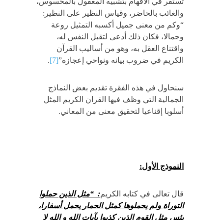
تستقر في الأفهام بتشبيه المعقول بالمحسوس،
والغائب بالحاضر، وقياس النظير على النظير:
“وكم من معنى جميل أكسبه التمثيل روعة
وجمالا، فكان ذلك أدعى لتقبل النفس له،
واقتناع العقل به، وهو من أساليب القرآن
الكريم في ضروب بيانه ونواحي إعجازه”
[7]
.
سنحاول في هذه الفقرة تقديم بعض النماذج
الجمالية التي وظف فيها القران الكريم المثل
أسلوبا إقناعيا لتحقيق معنى من المعاني.
النموذج الأول:
قال تعالى في كتابه الكريم
: “مثل الذين حملوا
التوراة ولم يحملوها كمثل الحمار يحمل أسفارا،
بئس مثل القوم الذين كذبوا بآيات الله و الله لا