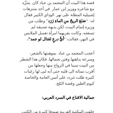
قصة هذا البيت أن المعتمد بن عباد كان يتنزَّه
مع شاعره ووزير ابن عمار في أحد متنزهات
إشبيلية المطلة على نهر الوداي الكبير فقال
له: “
صَنَعَ الريحُ منِ الماءِ زَرَد
” وطلب من
وزيره إتمام البيت، لكن بديهة صديقه لم
تسعفه، وكانت بقربهما امرأة تغسل الملابس
في النهر، فقالت: “
أيُّ درعٍ لقتال لو جمد”.
أعجب المعتمد بن عباد بموهبتها بالشعر،
وسرعة بداهتها وفتن بجمالها. فكان هذا الشطر
من البيت سببا في الزواج منها وجعلها من
أقرب نسائه الى قلبه حتى أنه لبى لها رغبات
كثيرة ظلت تتردد على أسن العامة والخاصة
كيوم الطين وقصة الثلج.
جمالية الاقناع في السرد العربي:
خلفت المكتبة العربية صنوفا كثيرة من الكتب