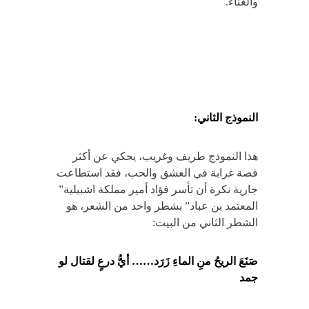
والغناء.
النموذج الثاني:
هذا النموذج طريف وغريب، يحكي عن أكثر
قصة غرابة في العشق والحب، فقد استطاعت
جارية نكرة أن تأسر فؤاد أمير مملكة اشبيلية”
المعتمد بن عباد” بشطر واحد من الشعر، هو
الشطر الثاني من البيت:
صَنَعَ الريحُ منِ الماءِ زَرَد…… أيُّ درعٍ لقتال لو
جمد