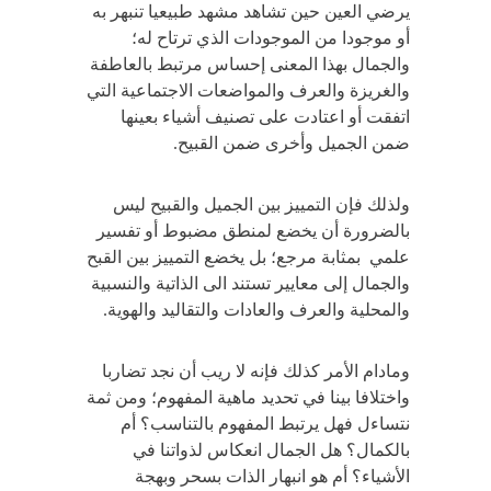
يرضي العين حين تشاهد مشهد طبيعيا تنبهر به
أو موجودا من الموجودات الذي ترتاح له؛
والجمال بهذا المعنى إحساس مرتبط بالعاطفة
والغريزة والعرف والمواضعات الاجتماعية التي
اتفقت أو اعتادت على تصنيف أشياء بعينها
ضمن الجميل وأخرى ضمن القبيح.
ولذلك فإن التمييز بين الجميل والقبيح ليس
بالضرورة أن يخضع لمنطق مضبوط أو تفسير
علمي بمثابة مرجع؛ بل يخضع التمييز بين القبح
والجمال إلى معايير تستند الى الذاتية والنسبية
والمحلية والعرف والعادات والتقاليد والهوية.
ومادام الأمر كذلك فإنه لا ريب أن نجد تضاربا
واختلافا بينا في تحديد ماهية المفهوم؛ ومن ثمة
نتساءل فهل يرتبط المفهوم بالتناسب؟ أم
بالكمال؟ هل الجمال انعكاس لذواتنا في
الأشياء؟ أم هو انبهار الذات بسحر وبهجة