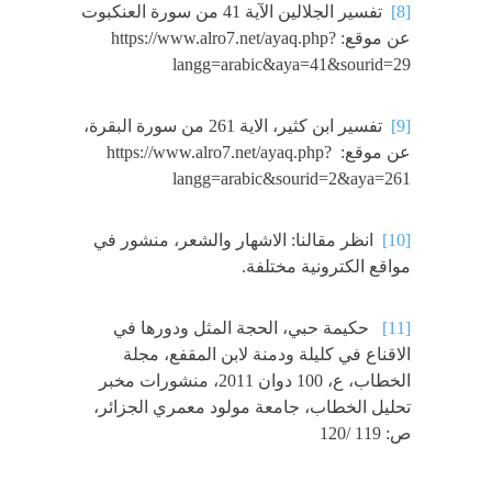
[8]
تفسير الجلالين الآية 41 من سورة العنكبوت
عن موقع: https://www.alro7.net/ayaq.php?
langg=arabic&aya=41&sourid=29
[9]
تفسير ابن كثير، الاية 261 من سورة البقرة،
عن موقع: https://www.alro7.net/ayaq.php?
langg=arabic&sourid=2&aya=261
[10]
انظر مقالنا: الاشهار والشعر، منشور في
مواقع الكترونية مختلفة.
[11]
حكيمة حبي، الحجة المثل ودورها في
الاقناع في كليلة ودمنة لابن المقفع، مجلة
الخطاب، ع، 100 دوان 2011، منشورات مخبر
تحليل الخطاب، جامعة مولود معمري الجزائر،
ص: 119 /120