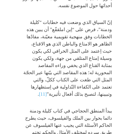
أحداثها حول الموضوع نفسه.
إنّ السياق الذي وضعت فيه خطابات “كليلة
ودمنة”، فرض على “اِبن املقفّع” أن يبين هذه
الخطابات وفق منهجية تقويمية معيّنة، مفادُها
الظاهر هو الامتاع والباطن الذي هو الاقناع،
حيث اِعتمد على المثل الخرافي لكي يكون
وسيلة إمتاع المتلقي من جهة، ولكي يكون
بمثابة القناع الذي يخفي وراءه المقاصد
المحورية له؛ هذه المقاصد التي بيّنها عبر الحجّة
المثل التي طغت على الكتاب ككلّ، والتي
تعتمد على الكفاءة التّداولية في اِستظهارها
وتبيينها، لتصبح بذلك أفعال تأثيرية”
[11]
.
يبدأ المنطق الحجاجي في كتاب كليلة ودمنة
دائما بحوار بين الملك والفيلسوف، حيث يطرح
الحاكم الأسئلة التي يجيب عنها الفيلسوف عن
طريق سرده لمختلف الأمثال والحكم تختم