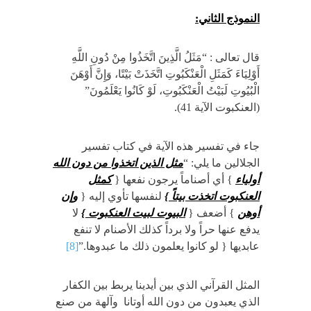
النموذج الثاني:
قال تعالى : “مَثَلُ الَّذِينَ اتَّخَذُوا مِنْ دُونِ اللَّهِ
أَوْلِيَاءَ كَمَثَلِ الْعَنْكَبُوتِ اتَّخَذَتْ بَيْتًا، وَإِنَّ أَوْهَنَ
الْبُيُوتِ لَبَيْتُ الْعَنْكَبُوتِ، لَوْ كَانُوا يَعْلَمُونَ”
(العنكبوت الآية 41).
جاء في تفسير هذه الآية في كتاب تفسير
الجلالين ما يلي: “
مثل الذين اتخذوا من دون الله
أولياء
} أي أصناماً يرجون نفعها {
كمثل
العنكبوت اتخذت بيتاً
}
لنفسها تأوي إليه {
وإن
أوهن
} أضعف {
البيوت لبيت العنكبوت
}
لا
يدفع عنها حراً ولا برداً كذلك الأصنام لا تنفع
عابديها { لو كانوا يعلمون ذلك ما عبدوها.”
[8]
المثل القرآني الذي بين أيدينا يربط بين الكفار
الذي يعبدون من دون الله أوتانا وآلهة من صنع