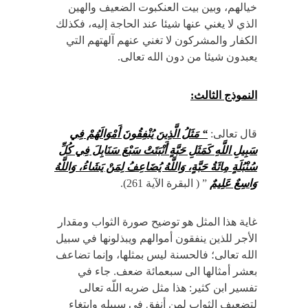
خيالهم، وبين بيت العنكبوت الضعيف والهين
الذي لا يغني عنها شيئا عند الحاجة إليه، فكذلك
الكفار والمشركون لا تغني عنهم آلهتهم التي
يعبدون شيئا من دون الله تعالى.
النموذج الثالث:
قال تعالى:
“
مَثَلُ الَّذِينَ يُنْفِقُونَ أَمْوَالَهُمْ فِي
سَبِيلِ اللَّهِ كَمَثَلِ حَبَّةٍ أَنْبَتَتْ سَبْعَ سَنَابِلَ فِي كُلِّ
سُنْبُلَةٍ مِائَةُ حَبَّةٍ، وَاللَّهُ يُضَاعِفُ لِمَنْ يَشَاءُ، وَاللَّهُ
وَاسِعٌ عَلِيمٌ
” ( البقرة الآية 261).
غاية هذا المثل هو توضيح صورة الثواب ومقدار
الأجر للذين ينفقون أموالهم ويبذلونها في سبيل
الله تعالى؛ فالحسنة ليس بمثلها، وإنما تضاعف
بعشر أمثالها الى سبعمائة ضعف. جاء في
تفسير ابن كثير: هذا مثل ضربه اللّه تعالى
لتضعيف الثواب لمن أنفق في سبيله وابتغاء