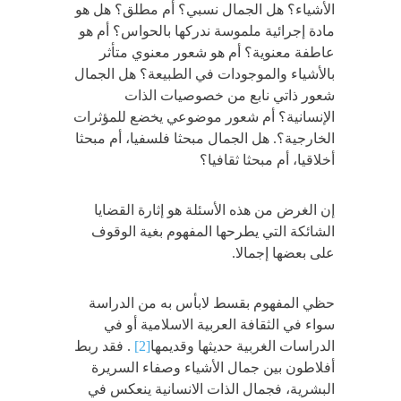
الأشياء؟ هل الجمال نسبي؟ أم مطلق؟ هل هو
مادة إجرائية ملموسة ندركها بالحواس؟ أم هو
عاطفة معنوية؟ أم هو شعور معنوي متأثر
بالأشياء والموجودات في الطبيعة؟ هل الجمال
شعور ذاتي نابع من خصوصيات الذات
الإنسانية؟ أم شعور موضوعي يخضع للمؤثرات
الخارجية؟. هل الجمال مبحثا فلسفيا، أم مبحثا
أخلاقيا، أم مبحثا ثقافيا؟
إن الغرض من هذه الأسئلة هو إثارة القضايا
الشائكة التي يطرحها المفهوم بغية الوقوف
على بعضها إجمالا.
حظي المفهوم بقسط لابأس به من الدراسة
سواء في الثقافة العربية الاسلامية أو في
الدراسات الغربية حديثها وقديمها
[2]
. فقد ربط
أفلاطون بين جمال الأشياء وصفاء السريرة
البشرية، فجمال الذات الانسانية ينعكس في