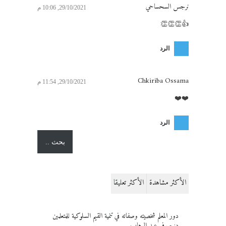
نرجس السحساحي
29/10/2021, 10:06 م
👍👏👏👏
الرد
Chkiriba Ossama
29/10/2021, 11:54 م
❤️❤️
الرد
الأكثر مشاهدة
الأكثر تعليقا
دور المعلم شخصيته وصفاته في تنمية القيم السلوكية للمتعلمين
د: صوفي عبد الوهاب