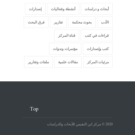
أبحاث و دراسات
أنشطة وفعاليات
إصدارات
الأدب
بحوث محكمة
تقارير
فرق البحث
قراءات في كتب
قناة المركز
كتب وإصدارات
مؤتمرات وندوات
مرئيات المركز
مقالات علمية
ملفات وتقارير
Top
2020 © مركز ابن النفيس للأبحاث والدراسات