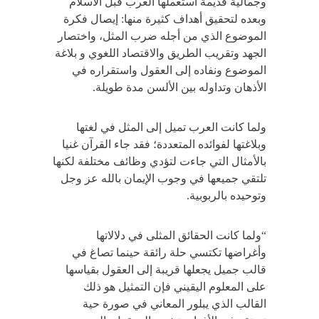
وجمالية قديمة استعملها العرب قبل الاسلام
وبعده لتحقيق أهداف كثيرة منها: إيصال فكرة
الموضوع الذي من أجله ضرب المثل، واختصار
الجهد وتقريب الطريق والاقتصاد اللغوي و بلاغة
الموضوع ونفاده إلى العقول واستقراره في
الأذهان وتداوله بين الألسن مدة طويلة.
ولما كانت العرب تميل إلى المثل في لغتها
وبلاغتها لفوائده المتعددة؛ فقد جاء القرآن غنيا
بالأمثال التي جاءت لتؤدي وظائف مختلفة لكنها
تلتقي جميعها في وجوب الإيمان بالله عز وجل
وتوحيده بالربوبية.
“ولما كانت الحقائق المثلى في دلالاتها
وأغراضها تكتسي حلة رائقة حينما تصاغ في
قالب جميل يجعلها قريبة إلى العقول بقياسها
على المعلوم اليقيني فإن التمثيل هو ذلك
القالب الذي يبلور المعاني في صورة حية