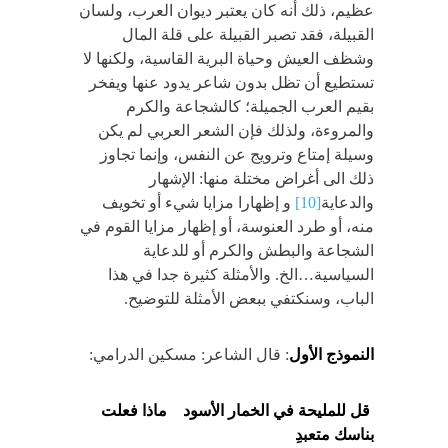
عظيم، ذلك أنه كان يعتبر ديوان العرب، ولسان
القبيلة، فقد تصبر القبيلة على قلة المال
وشظف العيش وحياة البرية القاسية، ولكنها لا
تستطيع أن تظل بدون شاعر يدود عنها ويفخر
بقيم العرب الجميلة؛ كالشجاعة والكرم
والمروءة، ولذلك فإن الشعر العربي لم يكن
وسيلة إمتاع وترويج عن النفس، وإنما تجاوز
ذلك الى أغراض مختلة منها: الإشهار
والدعاية
[10]
و إظهارا مزايا شيء أو تخويف
منه، أو طرد العنوسة، أو إظهار مزايا القوم في
الشجاعة والبطش والكرم أو للدعاية
السياسية…الخ. والأمثلة كثيرة جدا في هذا
الباب، وسنكتفي ببعض الأمثلة للتوضيح.
النموذج الأول
: قال الشاعر: مسكين الدرامي:
قل للمليحة في الخمار الأسود ماذا فعلت
بناسك متعبدِ