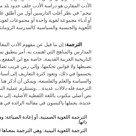
الأدب المقارن هو دراسة الأدب خلف حدود بلد ما،
تيجم” في نظر أغلب الدارسين أّول من أطلق علي
أو أدباء مجموعة لغوية واحدة أو مجموعات لغوية 
اللّغوية والجنسية والسياسية كالمدرسة الرومان
الترجمة:
إن ما قيل عن مفهوم الأدب المقا
المدارس والمناهج التي اهتمت به، أمر ينطبق تم
التاريخية العربية القديمة، خاصة مع ابن المقفع
تضبطها ولا قوانين تحكمها، وإلى زمن قريب تضارب
يحسموا في ذلك، وتعود كثرة التعاريف إلى أسباب 
والسياسة والعلم والفلسفة، ويمكن أن أذكر هنا 
الترجمة فله دلالات عديدة …وتستلزم عملية التر
نص أصلي مكتوب باللغة اللفظية الأصلية، إلى ن
عديدة، يجملها ياكبسون في مقالته الرائدة في هذ
الترجمة اللغوية الضمنية، أو إعادة الصياغة:
ذاتها.
الترجمة اللغوية البينية: وهي الترجمة بمعناه