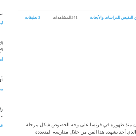
سلسل
 النفيس للدراسات والأبحاث
541المشاهدات
2 تعليقات
أب
ال
ال
أب
أي
بح
وا
- 
لمقارن منذ ظهوره في فرنسا على وجه الخصوص شكل مرحلة
قن
الذي أخد يشهده هذا الفن من خلال مدارسه المتعددة