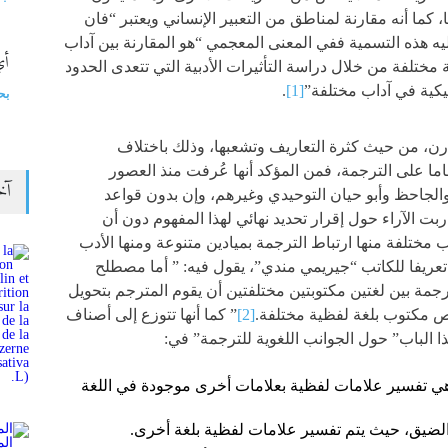
 كما أنه مقارنة لمناطق من التعبير الإنساني ويعتبر “فان
ه هذه التسمية ففي المعنى المعجمي “هو المقارنة بين آداب
أي
مختلفة من خلال دراسة التأثيرات الأدبية التي تتعدى الحدود
تيكية في آداب مختلفة”
[1]
.
بح
رن، من حيث كثرة التعاريف وتشعبها، وذلك باختلاف
اما على الترجمة، فمن المؤكد أنها عُرفت منذ العصور
آخ
 والجاحظ وأبو حيان التوحيدي وغيرهم، وإن بدون قواعد
ت الآراء حول إقرار تحديد نهائي لهذا المفهوم دون أن
مختلفة منها ارتباط الترجمة بميادين متنوعة ومنها الأدب
تعريفا للكاتب “جيريمي مندي”، يقول فيه: ” أما مصطلح
جمة بين لغتين مكتوبتين مختلفتين أن يقوم المترجم بتحويل
ص مكتوب بلغة لفظية مختلفة.
[2]
” كما أنها تتوزع إلى أصناف
ا الباب” حول الجوانب اللغوية للترجمة” في:
 وهي تفسير علامات لفظية بعلامات أخرى موجودة في اللغة
ا الضيق، حيث يتم تفسير علامات لفظية بلغة أخرى.