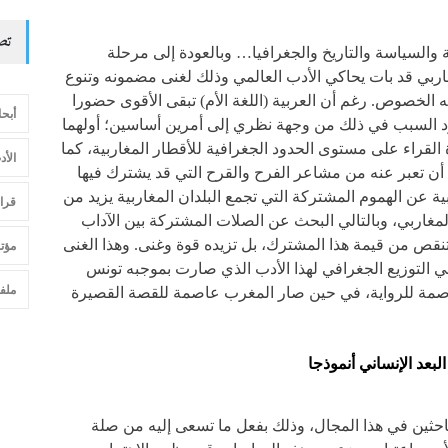
تص
 والسياسة والتاريخ والجغرافيا… وبالعودة إلى مرحلة
لمغاربي قد بات يحاكي الأدب العالمي وذلك لغنى مضمونه وتنوع
جه الخصوص. رغم أن العربية (اللغة الأم) تبقى الأقوى حضورا
أبح
ود السبب في ذلك من وجهة نظري إلى أمرين أساسين؛ أولهما
ة القراء على مستوى الحدود الجغرافية للأقطار المغاربية، كما
الأد
ن أن تعبر عنه من مشاعر الفرح والقرح التي قد يشترك فيها
عربية عن الهموم المشتركة التي تجمع البلدان المغاربية يزيد من
قرا
المغاربي، وبالتالي البحث عن الصلات المشتركة بين الآداب
 تنقص من قيمة هذا المشترك، بل تزيده قوة وغنى. وهذا الغنى
مؤت
في التوزيع الجغرافي لهذا الأدب الذي صارت بموجبه تونس
ملفا
صمة للرواية، في حين صار المغرب عاصمة للقصة القصيرة
بعد الإنساني أنموذجا
باحثين في هذا المجال، وذلك بفعل ما تسعى إليه من صلة