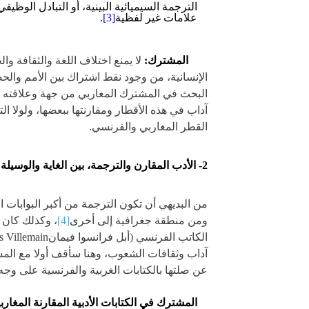
الترجمة السيميائية البينية، أو التبادل الوظ
علامات غير لفظية
[3]
.
المشترك:
لا يمنع اختلاف اللغة والثقافة وا
الإنسانية، من وجود نقط اشتراك بين الأمم وال
البحث في المشترك المغاربي من جهة وعلاقته 
آداب في هذه الأقطار ومقارنتها ببعضها، ولولا ا
القطر المغاربي والفرنسي.
2- الأدب المقارن والترجمة، بين الغاية والوسيلة
من البديهي أن تكون الترجمة من أكبر البوابات ا
ومن منطقة جغرافية إلى أخرى
[4]
، وكذلك كان 
الكاتب الفرنسي (أبل فرانسوا فيمانAbel-Francois Villemain ) عام 1828
آداب وثقافات الشعوب، وهنا سأقف أولا مع المشتر
عن صلتها بالكتابات الغربية والفرنسية على وج
المشترك في الكتابات الأدبية المقارنة المغارب