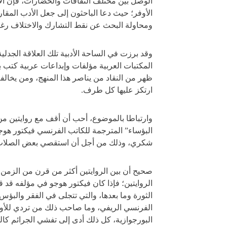
الوصل بين مختلف الثقافات والحضارات، فإن الأ
الأوفر؛ حيث دعا الباحثون إلى جعل الأدب المقار
ومحاولة البحث عن نقط التشارك والاختلاف رغب
وقد برزت في الساحة الأدبية تلك العلاقة الجدلية
المكتبات العربية مؤلفات وإبداعات عربية كتب بل
ظهر من النقاد من يناصر هذا المنهج، ومن يخالف
ارتكز عليها كل طرف.
وارتباطا بالموضوع، أحب أن أقف مع روايتين من
البؤساء” المترجمة للكاتب الفرنسي فيكتور هوجو،
شكري، وذلك من أجل أن استقصي بعض الصلات الت
صحيح أن بين الروايتين أكثر من قرن من الزمن، 
الروايتين؛ فإذا كان فيكتور هوجو في مؤلفه قد
الثورة وما بعدها، والتي تتجلى في الفقر والبؤ
الفرنسي الريفي، وما صاحب ذلك من تردي للأوض
البورجوازية، كل ذلك أدى إلى تفشي الجرائم ك