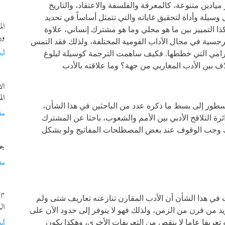
ميادين متنوعة، كالمعرفة والفلسفة والاعتقاد، والتاريخ
سيلة وأداة لتحقيق غاياته والتي تتمثل أساساً في تحديد
ال
ذا التمييز بين ما هو محلي وما هو مشترك إنساني، علاوة
ور
سية في مجال الآداب القومية المختلفة، ولذلك فقد التمس
رامي التي خططها. فكيف ساهمت الترجمة كوسيلة لبلوغ
أب
اف بين الأدب المغاربي من جهة؟ وما علاقته بالأدب
ال
ال
سطور إلى بسط ما ذكره عدد من الباحثين في هذا الشأن،
مق
رة التلاقح الأدبي بين الأمم والشعوب، باحثا عن المشترك
ك وجب الوقوف عند بعض المصطلحات المفاتيح ولو بشكل
جم
مق
"ا
في هذا الشأن أن الأدب المقارن تنازعته تعاريف شتى ولم
ال
د من قرن من الزمن، ولذلك فهو لا يتوفر إلى حدود الآن على
 تعريفا عاما لا ينقص من التعريفات الأخرى، وهكذا يكون
أب