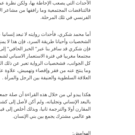
الأحداث التي يصعب الإحاطة بها، ولكن نظرة عمي
فالتناقضات المجتمعية وما رافقها من مشاعر ا
الفرنسي في تلك المرحلة.
أما محمد شكري، فأحداث روايته لا تبعد إنسانيا
الشخصيات وأحيانا طريقة السرد، فإن هذا لا يم
فإن شكري قد سافر بنا عبر” الخبز الحافي” إلى ع
مجتمعا مغربيا في فترة الاستعمار الاسباني لش
كل الجوانب، فشخصيات الرواية تعبر عن ذلك الت
وما ينتج عنه من فقر وإقصاء وتهميش، علاوة
العلاقة السلطوية والعنيفة بين الرجل والمرأة .
هكذا يبدو لي من خلال هذه القراءة أن صلة جمعت
بالبعد الإنساني وتجلياته، ولم أكن لأصل إلى كشف 
المقارن أولا والترجمة ثانيا، وبذلك أخلص إلى ق
هو عالمي مشترك يجمع بين بني الإنسان.
الهوامش: