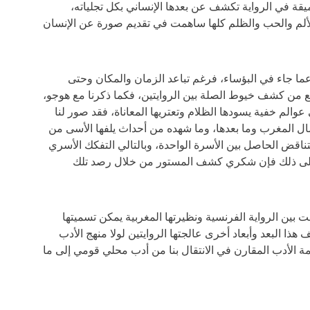
قة في الرواية تكشف عن بعدها الإنساني بكل تجلياته،
لألم والحب والظلم كلها ساهمت في تقديم صورة عن الإنسان
 عما جاء في البؤساء، فرغم تباعد الزمان والمكان وحتى
نع من كشف خيوط الصلة بين الروايتين، فكما ذكرنا مع هوجو،
والم خفية يسودها الظلام وتعتريها المعاناة، فقد صور لنا
مال المغرب وما بعدها، وما شهده من أحداث يلفها الأسى من
ناقض الحاصل بين الأسرة الواحدة، وبالتالي التفكك الأسري
 على ذلك فإن شكري كشف المستور من خلال رصد تلك
 بين الرواية الفرنسية ونظيرتها المغربية يمكن تسميتها
هذا البعد وأبعاد أخرى عالجتها الروايتين لولا منهج الأدب
يمة الأدب المقارن في الانتقال بنا من أدب محلي قومي إلى ما