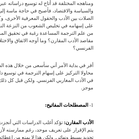
ومناهجه المختلفة قد أتاح له توسيع دراساته عبر 
والسياسة والاقتصاد، فأصبح في حاجة ماسة إلى و
الصلات بين الأدب والحقول المعرفية الأخرى، وك
على إسهامه في تخليص الشعوب من النزعة النرج
من علم الترجمة المساعدة رغبة في تحقيق الم
مقاصد الأدب المقارن؟ وما أوجه الاتفاق والاختل
الفرنسي؟
أقر في بداية الأمر أني سأسعى من خلال هذه ال
محاولا التركيز على إسهام الترجمة في توسيع دائ
في الأدب المغاربي الفرنسي. ولكن قبل كل ذل
موجز.
1-
المصطلحات المفاتيح:
الأدب المقارن:
تؤكد أغلب الدراسات التي أنجزت 
يتم الإقرار على تعريف موحد، رغم ممارسته لأزي
تحديد بسيط ونهائي. ولكن هذا لا يمنع من إعطائه