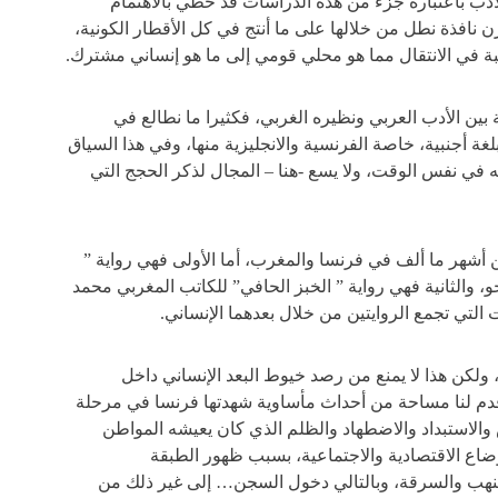
دب باعتباره جزء من هذه الدراسات قد حظي بالاهتمام
ن نافذة نطل من خلالها على ما أنتج في كل الأقطار الكونية،
ة في الانتقال مما هو محلي قومي إلى ما هو إنساني مشترك.
 بين الأدب العربي ونظيره الغربي، فكثيرا ما نطالع في
غة أجنبية، خاصة الفرنسية والانجليزية منها، وفي هذا السياق
ه في نفس الوقت، ولا يسع -هنا – المجال لذكر الحجج التي
 أشهر ما ألف في فرنسا والمغرب، أما الأولى فهي رواية ”
 والثانية فهي رواية ” الخبز الحافي” للكاتب المغربي محمد
ي تجمع الروايتين من خلال بعدهما الإنساني.
ولكن هذا لا يمنع من رصد خيوط البعد الإنساني داخل
 قدم لنا مساحة من أحداث مأساوية شهدتها فرنسا في مرحلة
س والاستبداد والاضطهاد والظلم الذي كان يعيشه المواطن
اع الاقتصادية والاجتماعية، بسبب ظهور الطبقة
النهب والسرقة، وبالتالي دخول السجن… إلى غير ذلك من