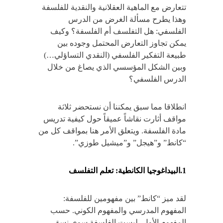
تتعارض مع الماهية العقلانية والنقدية للفلسفة
وهذا يطرح مسألة الغرض من الدرس
الفلسفي: هل التفلسف أم الفلسفة؟ وكيف
يمكن تجاوز التعارض المحتمل وجوده بين
طبيعة التفكير الفلسفي (النقدي التساؤلي…)
وبين الشكل المؤسسي الذي يصاغ من خلال
الدرس الفلسفي؟
انطلاقا مما سبق يمكننا أن نستحضر ثلاثة
مواقف أثارت نقاشاً عميقاً حول كيفية تدريس
مادة الفلسفة. ويتعلق الأمر هنا بمواقف كل من
“كانط” و”هيجل” و”ميشيل طوزي”.
1.البيداغوجيا الكانطية: تعلم التفلسف
لقد ميز “كانط” بين مفهومين للفلسفة:
المفهوم المدرسي والمفهوم الكوني. حسب
المفهوم الأول، ليست الفلسفة سوى نسق