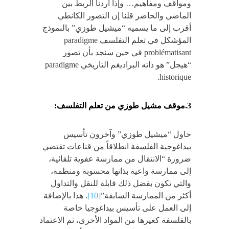
ومواقف ومفاهيم… وإذا أردنا الربط بين
الماضي والحاضر قلنا إن التصور الكانطي
أقرب إلى ما يسميه “ميشيل طوزي” بالنموذج
المؤشكل في تعلم التفلسف paradigme
problématisant في حين سنجد بأن تصور
“هيجل” هو ذاته البراديغم التاريخي paradigme
historique.
3.موقف مشيل طوزي من تعلم التفلسف:
حاول “ميشيل طوزي” وآخرون تأسيس
بيداغوجية الفلسفة انطلاقاً من قناعات تقتضي
ضرورة “الانتقال من ممارسة عفوية تلقائية،
إلى ممارسة واعية بذاتها محسوبة ومنظمة،
والتي تكون بفضل ذلك قابلة للنقل والتداول
أكثر من الممارسة السابقة”
[10]
. هذا بالإضافة
إلى العمل على تأسيس بيداغوجيا خاصة
بالفلسفة كغيرها من المواد الأخرى، ثم الاعتماد