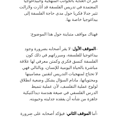
غير أن العناية بالجوانب المنهجية والبيداغوجيا
المعتمدة في تدريس الفلسفة قد أثارت ولازالت
تثير جدلا فكريا حول مدى حاجة الفلسفة إلى
بيداغوجيا خاصة بها.
فهناك مواقف متباينة حول هذا الموضوع:
–
الموقف الأول
: لا يقر أصحابه بضرورة وجود
بيداغوجيا للفلسفة، ومبرراتهم في ذلك كون
الفلسفة كنسق فكري وكمتن معرفي لها علاقة
مباشرة بالحياة اليومية للإنسان، وبالتالي فهي
لا تحتاج لمنهجيات التدريس لتقنين مضامينها
ومحتوياتها، مادام السؤال يشكل وضعية انطلاق
لولوج عملية التفلسف، لأن عملية تنميط
الدرس الفلسفي في صيغة هندسة ديداكتيكية
جاهزة من شأنه أن يفقده جدليته وحيويته.
-أما
الموقف الثاني
: فيؤكد أصحابه على ضرورة