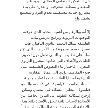
حرية التفكير المنطقي العقلاني البعيد عن
التبعية والنمطية المعرفية، والقدرة على بناء
مشاريع حياتية مستقبلية تخدم الفرد والمجتمع
بشكل واع.
إلا أنه وبالرغم من أهمية التجديد الذي عرفته
التوجيهات التربوية وبرامج تدريس مادة
الفلسفة بسلك التعليم الثانوي التأهيلي فإننا
نسجل حضور مجموعة من الإكراهات التي تؤثر
سلباً على تطبيقها، وبالتالي تحول دون تحقيق
الغايات والأهداف التي صاغها المشرع التربوي
المغربي، فاختيار بناء النصوص الفلسفية على
ضوء المفاهيم، يؤدي إلى إهمال المقاربة
التاريخية لقضايا الفلاسفة. كما تطرح مقولة
“أستاذ الفلسفة، فيلسوف في قسمه، والتلميذ
فيلسوف متعلم”، مشكلة في التقييم. ويمكن
إرجاع إشكالية التقويم إلى التباين الحاصل بين
الأساتذة لأسباب ذاتية تتعلق بالأستاذ ذاته. هذا
بالإضافة إلى صعوبة الاشتغال بالكفايات نظراً