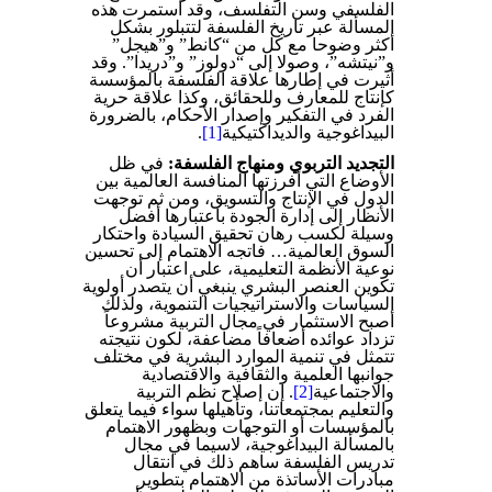
الفلسفي وسن التفلسف، وقد استمرت هذه
المسألة عبر تاريخ الفلسفة لتتبلور بشكل
أكثر وضوحا مع كل من “كانط” و”هيجل”
و”نيتشه”، وصولا إلى “دولوز” و”دريدا”. وقد
أثيرت في إطارها علاقة الفلسفة بالمؤسسة
كإنتاج للمعارف وللحقائق، وكذا علاقة حرية
الفرد في التفكير وإصدار الأحكام، بالضرورة
البيداغوجية والديداكتيكية
[1]
.
التجديد التربوي ومنهاج الفلسفة:
في ظل
الأوضاع التي أفرزتها المنافسة العالمية بين
الدول في الإنتاج والتسويق، ومن ثم توجهت
الأنظار إلى إدارة الجودة باعتبارها أفضل
وسيلة لكسب رهان تحقيق السيادة واحتكار
السوق العالمية… فاتجه الاهتمام إلى تحسين
نوعية الأنظمة التعليمية، على اعتبار أن
تكوين العنصر البشري ينبغي أن يتصدر أولوية
السياسات والاستراتيجيات التنموية، ولذلك
أصبح الاستثمار في مجال التربية مشروعاً
تزداد عوائده أضعافاً مضاعفة، لكون نتيجته
تتمثل في تنمية الموارد البشرية في مختلف
جوانبها العلمية والثقافية والاقتصادية
والاجتماعية
[2]
. إن إصلاح نظم التربية
والتعليم بمجتمعاتنا، وتأهيلها سواء فيما يتعلق
بالمؤسسات أو التوجهات وبظهور الاهتمام
بالمسألة البيداغوجية، لاسيما في مجال
تدريس الفلسفة ساهم ذلك في انتقال
مبادرات الأساتذة من الاهتمام بتطوير