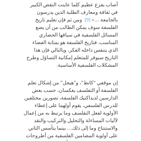
أصاب بفزع عظيم كلما عاينت النقص الكبير
في ثقافة ومعارف الطلبة الذين يدرسون
بالجامعة …»
[9]
ومن ثم فإن تعليم تاريخ
الفلسفة سوف يمكن الطالب من أن يضع
المسائل الفلسفية في سياقها الحضاري
المناسب، فتاريخ الفلسفة هو بمثابة الفضاء
الذي يتنفس داخله الفكر، وبالتالي فإن هذا
التاريخ سيوفر للمتعلم إمكانية التساؤل وطرح
المشكلات الفلسفية الأساسية.
إن موقفي “كانط”، و”هيجل” من إشكال تعلم
الفلسفة أو التفلسف يعكسان، حسب بعض
الدارسين لديداكتيك الفلسفة، تصورين مختلفين
للدرس الفلسفي، يقوم أولهما على إعطاء
الأولوية لفعل التفلسف وما يرتبط به من إعمال
لآليات المساءلة والتحليل والتركيب والنقد
والاستنتاج وما إلى ذلك… بينما يتأسس الثاني
على أولوية المضامين الفلسفية من أطروحات