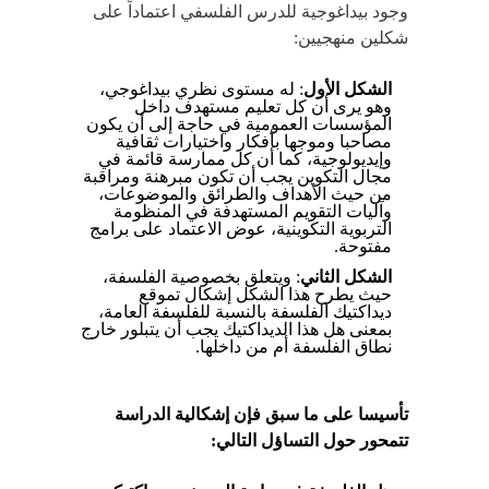
وجود بيداغوجية للدرس الفلسفي اعتماداً على
شكلين منهجيين:
الشكل الأول
: له مستوى نظري بيداغوجي،
وهو يرى أن كل تعليم مستهدف داخل
المؤسسات العمومية في حاجة إلى أن يكون
مصاحبا وموجها بأفكار واختيارات ثقافية
وإيديولوجية، كما أن كل ممارسة قائمة في
مجال التكوين يجب أن تكون مبرهنة ومراقبة
من حيث الأهداف والطرائق والموضوعات،
وآليات التقويم المستهدفة في المنظومة
التربوية التكوينية، عوض الاعتماد على برامج
مفتوحة.
الشكل الثاني
: ويتعلق بخصوصية الفلسفة،
حيث يطرح هذا الشكل إشكال تموقع
ديداكتيك الفلسفة بالنسبة للفلسفة العامة،
بمعنى هل هذا الديداكتيك يجب أن يتبلور خارج
نطاق الفلسفة أم من داخلها.
تأسيسا على ما سبق فإن إشكالية الدراسة
تتمحور حول التساؤل التالي: