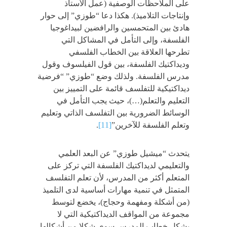
على الملاحظات الوصفية (عمل الأستاذ
وإنتاجات التلاميذ). هكذا دعا “طوزي” إلى حوار
هادئ بين المتحمسين والرافضين لبيداغوجيا
الفلسفة، وإلى التأمل في المشاكل التي
تطرحها العلاقة بين الخطاب الفلسفي
وديداكتيك الفلسفة، بين قول الفيلسوف وقول
مدرس الفلسفة. ولذلك وضع “طوزي” “فرضية
ديداكتيكية للتفلسف قائمة على التمييز بين
التعليم والتعلم(…)، حيث يجب التأمل في
الوسائط الضرورية بين التفلسف الذاتي وتعليم
وتعلم الفلسفة للآخرين”
[11]
.
يتحدث “ميشيل طوزي” عن البعد العلمي
والتعليمي لديداكتيك الفلسفة التي تركز على
المتعلم أكثر من المدرس، لأن تعلم التفلسف
المتمثل في تنمية مهارات أساسية لدى التلميذ
(من أشكلة ومفهمة وحجاج)، يخضع لتوسط
مجموعة من المواقف الديداكتيكية التي لا
يشكل خطاب المدرس سوى شكلا من أشكالها