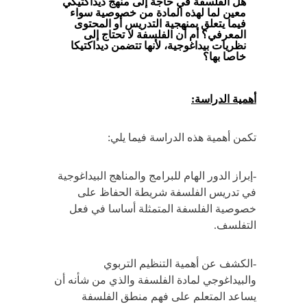
هل الفلسفة في حاجة إلى منهج ديداكتيكي
معين لما لهذه المادة من خصوصية سواء
فيما يتعلق بمنهجية التدريس أو المحتوى
المعرفي؟ أم أن الفلسفة لا تحتاج إلى
نظريات بيداغوجية، لأنها تتضمن ديداكتيكا
خاصا بها؟
أهمية الدراسة:
تكمن أهمية هذه الدراسة فيما يلي:
-إبراز الدور الهام للبرامج والمناهج البيداغوجية
في تدريس الفلسفة شريطة الحفاظ على
خصوصية الفلسفة المتمثلة أساسا في فعل
التفلسف.
-الكشف عن أهمية التنظيم التربوي
والبيداغوجي لمادة الفلسفة والذي من شأنه أن
يساعد المتعلم على فهم منطق الفلسفة