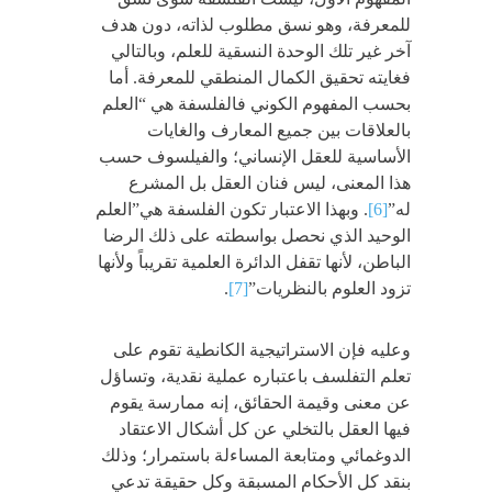
للمعرفة، وهو نسق مطلوب لذاته، دون هدف
آخر غير تلك الوحدة النسقية للعلم، وبالتالي
فغايته تحقيق الكمال المنطقي للمعرفة. أما
بحسب المفهوم الكوني فالفلسفة هي “العلم
بالعلاقات بين جميع المعارف والغايات
الأساسية للعقل الإنساني؛ والفيلسوف حسب
هذا المعنى، ليس فنان العقل بل المشرع
له”
[6]
. وبهذا الاعتبار تكون الفلسفة هي”العلم
الوحيد الذي نحصل بواسطته على ذلك الرضا
الباطن، لأنها تقفل الدائرة العلمية تقريباً ولأنها
تزود العلوم بالنظريات”
[7]
.
وعليه فإن الاستراتيجية الكانطية تقوم على
تعلم التفلسف باعتباره عملية نقدية، وتساؤل
عن معنى وقيمة الحقائق، إنه ممارسة يقوم
فيها العقل بالتخلي عن كل أشكال الاعتقاد
الدوغمائي ومتابعة المساءلة باستمرار؛ وذلك
بنقد كل الأحكام المسبقة وكل حقيقة تدعي