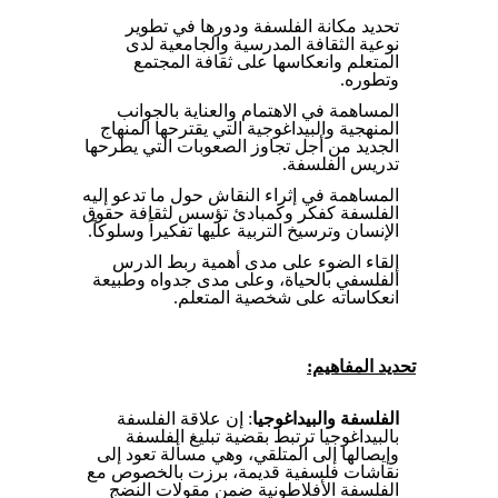
تحديد مكانة الفلسفة ودورها في تطوير
نوعية الثقافة المدرسية والجامعية لدى
المتعلم وانعكاسها على ثقافة المجتمع
وتطوره.
المساهمة في الاهتمام والعناية بالجوانب
المنهجية والبيداغوجية التي يقترحها المنهاج
الجديد من أجل تجاوز الصعوبات التي يطرحها
تدريس الفلسفة.
المساهمة في إثراء النقاش حول ما تدعو إليه
الفلسفة كفكر وكمبادئ تؤسس لثقافة حقوق
الإنسان وترسيخ التربية عليها تفكيراً وسلوكاً.
إلقاء الضوء على مدى أهمية ربط الدرس
الفلسفي بالحياة، وعلى مدى جدواه وطبيعة
انعكاساته على شخصية المتعلم.
تحديد المفاهيم:
الفلسفة والبيداغوجيا
: إن علاقة الفلسفة
بالبيداغوجيا ترتبط بقضية تبليغ الفلسفة
وإيصالها إلى المتلقي، وهي مسألة تعود إلى
نقاشات فلسفية قديمة، برزت بالخصوص مع
الفلسفة الأفلاطونية ضمن مقولات النضج