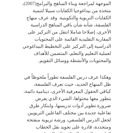
الموجهة لمراجعة وبناء المناهج والبرامج(2007)،
متخذة من بيداغوجيا الكفايات سبيلا لتنمية
الكفايات التربوية والتكوينية. وقد عرف منهاج
الفلسفة، شأنه شأن باقي المناهج الدراسية
الأخرى، إصلاحا شاملا انتقل من التركيز على
المقاربة التقليدية القائمة على المحتويات
الدراسية إلى التركيز على التخطيط البيداغوجي
لعملية التعليم والتعلم، المتضمن للأهداف
والمحتويات والأنشطة ووسائل التقويم.
وهكذا عرف درس الفلسفة تطوراً ملحوظاً في
ظل المنهاج الجديد، حيث تعرف الفلسفة،
كباقي الحقول المعرفية الأخرى، دينامية دائمة،
يتطور معها محتواها، الشيء الذي يفرض
ضرورة تطوير أدوات تدريسها، وابتكار طرق
تفاعلية جديدة بين مختلف الفاعلين التربويين
لجعل الدرس الفلسفي، ورشة تربوية منفتحة
ومتجددة، قادرة على تجويد نقل الخطاب