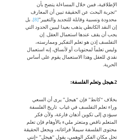
الإطلاقية، فمن خلال المساءلة يتضح بأن
“تجربة البحث عن الحقيقة تبين أن المعارف
محدودة ونسبية وقابلة للتجديد والتغيير”
[8]
. بل
إن النقد الكانطي يذهب بعيدا ليبين الحدود التي
يجب أن يقف عندها استعمال العقل. إن
التفلسف إذن هو تعلم التفكير وممارسته،
وليس تعلماً لمحتويات أو لأنساق، إنه استعمال
نقدي للعقل وهذا الاستعمال يقوم على أساس
الحرية.
2.هيجل وتعلم الفلسفة:
بخلاف “كانط” فإن “هيجل” يرى أن السعي
وراء تعلم التفلسف في غياب تاريخ الفلسفة
سيؤدي إلى تكوين أذهان فارغة، ولأن فكر
المتعلم ناقص ومتعثر مليء بالأوهام فإن تعلم
محتوى الفلسفة سيملأ فراغاته، ويجعل الحقيقة
تحل مكان الفكر الوهمي، يقول “هيجل” «إنني