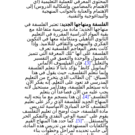
المحتوى المعرفي للعملية التعليمية (أي
الاهتمام بالمضامين وإشكالية الدروس) إلى
الاهتمام والعناية بالجوانب المنهجية
والبيداغوجية والتقنية.
الفلسفة ومنهاجها الجديد:
تعتبر الفلسفة في
منهاجها الجديد؛ مادة مدرسية متفاعلة مع
بقية المواد الدراسية المقررة في التعليم
الثانوي التأهيلي ومتكاملة معها في التكوين
الفكري والمنهجي والثقافي للتلاميذ. وإذا
كانت بعض المعاجم الفلسفية تعرف
الفلسفة على أنها “تلك المعرفة التي تتميز
بالشمول والوحدة والتعمق في التفسير
والتعليل”
[3]
، فإن الفيلسوف الألماني
“ايمانويل كانط” يؤكد بأننا لا نتعلم الفلسفة
وإنما نتعلم التفلسف، حيث يقول في هذا
السياق: “إن الطالب الذي يتخرج من التعليم
المدرسي قد تعود على التعلم. إنه يفكر الآن
بأنه سيتعلم الفلسفة، وهذا أمر مستحيل لأنه
يجب عليه من الآن فصاعداً أن يتعلم
التفلسف”
[4]
. إن هذا ينسجم مع ما يتجه إليه
المنهاج الجديد للفلسفة الذي ركز على تعليم
التفلسف كأحد المبادئ الأساسية لتدريس
مادة الفلسفة، حيث أوضح أن تعليم التفلسف
يقوم على “تنمية الوعي النقدي والتفكير الحر
والمستقل…”
[5]
. كما حدد هذا المنهاج القيم
والكفايات المستهدفة من تدريس هذه المادة،
إلى جانب تحديده لمراحل وخطوات بناء