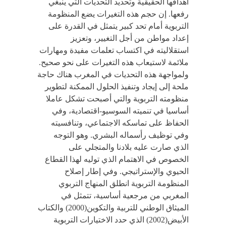
أهدافها الحقيقية وتحديد التحديات التي ينبغي
رفعها. إن حجم هذه التغيرات يضع المنظومة
التربوية أمام تحد كبير يتمثل في القدرة على
إعداد مواطن من أجل التغيير، وتعزيز
استقلاليته في اكتساب تعلمات مفيدة ومهارات
ملائمة لاستيعاب هذه التغيرات على نحو صحيح.
ولمواجهة هذه التحديات في المغرب هناك حاجة
ملحة إلى إيجاد وتنفيذ الحلول الممكنة لتطوير
منظومته التربوية والتي أصبحت تشكل عاملا
أساسيا في تنميته السوسيو-اقتصادية، وفي
الحفاظ على تماسكه الاجتماعي، وتنافسيته
وفي توظيف رأسماله البشري. وهو التوجه
الذي صارت عليه بلادنا والمتجلي على
الخصوص في الاهتمام الذي توليه لهذا القطاع
الحيوي والإستراتيجي. وفي إطار إصلاح
المنظومة التربوية انطلق المنهاج التربوي
المغربي من مرجعية أساسية، تتمثل في
الميثاق الوطني للتربية والتكوين(2000) والكتاب
الأبيض(2002) الذي حدد الاختيارات التربوية