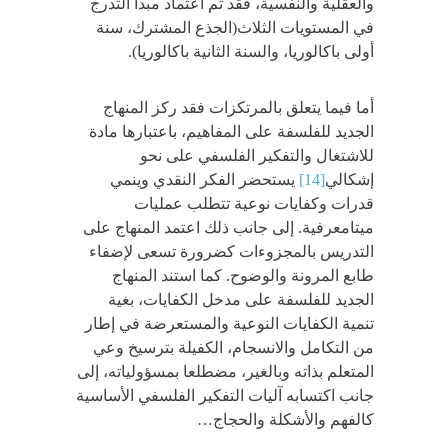
والعقلية والنفسية، فقد تم اعتماد مبدأ التدرج
في المستويات الثلاث(الجذع المشترك، سنة
أولى باكالوريا، والسنة الثانية باكالوريا).
أما فيما يتعلق بالمرتكزات فقد ركز المنهاج
الجديد للفلسفة على المفاهيم، باعتبارها مادة
للاشتغال والتفكير الفلسفي على نحو
إشكالي
[14]
يستحضر الفكر النقدي وينمي
قدرات وكفايات نوعية تتطلب عمليات
ميتامعرفية. إلى جانب ذلك اعتمد المنهاج على
التدريس بالمجزوءات كضرورة تسعى لإضفاء
طابع المرونة والوضوح. كما استند المنهاج
الجديد للفلسفة على مدخل الكفايات، بغية
تنمية الكفايات النوعية والمستعرضة في إطار
من التكامل والانسجام، الكفيلة بترسيخ وعي
المتعلم بذاته وبالغير، مضطلعا بمسؤولياته، إلى
جانب اكتسابه آليات التفكير الفلسفي الأساسية
كالفهم والأشكلة والحجاج…