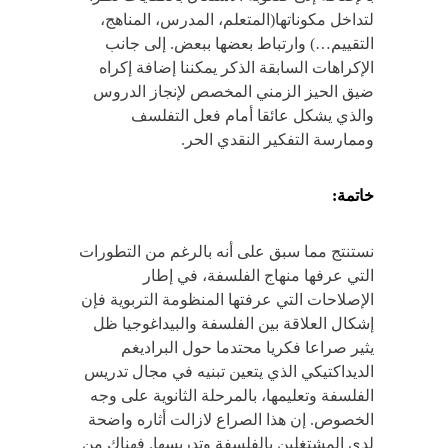
لتداخل مكوناتها(المتعلم، المدرس، المناهج،
التقييم…) وارتباط بعضها ببعض. إلى جانب
الإكراهات السابقة الذكر يمكننا إضافة إكراه
ضيق الحيز الزمني المخصص لإنجاز الدروس
والذي يشكل عائقا أمام فعل التفلسف
وممارسة التفكير النقدي الحر.
خاتمة:
نستنتج مما سبق على أنه بالرغم من التطورات
التي عرفها منهاج الفلسفة، في إطار
الإصلاحات التي عرفتها المنظومة التربوية فإن
إشكال العلاقة بين الفلسفة والبيداغوجيا ظل
يثير صراعا فكريا محتدما حول البراديغم
الديداكتيكي الذي يتعين تبنيه في مجال تدريس
الفلسفة وتعليمها، بالمرحلة الثانوية على وجه
الخصوص. إن هذا الصراع لازالت أثاره واضحة
لدى المشتغلين بالفلسفة وتدريسها. فهناك من