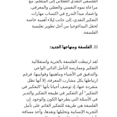
الفلسفي النقدي العقلاني إلى المتعلم، مع
مراعاة نموه النفسي والعقلي والمعرفي.
واعتماد مبدأ التدرج في اكتساب مهارات
التفكير النقدي، إلى جانب إيلاء أهمية خاصة
لحقل البيداغوجيا من أجل تطوير تعليمية
الفلسفة.
III.
الفلسفة ومنهاجها الجديد:
لقد ارتبطت الفلسفة بالحرية واستقلالية
التفكير وممارسة التأمل الذاتي الواعي
والتدقيق في الأشياء وماهيتها وقوانينها. فرغم
ارتباطها بكل مشارب المعرفة، إلا أنها تظل
متفردة عنها، إذ توصف أحيانا بأنها “التفكير في
التفكير” أي التفكير في طبيعة التفكير والتدبر
في الأسئلة التي يطرحها الكون والوجود. إن
الفلسفة هي طريقة للتفكير القائم على تأمل
التجربة الإنسانية وتحليلها ونقدها، وأخذ مسافة