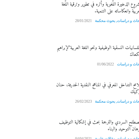
روع الذخيرة اللّغوية وأثره في تطوير وترقية اللّغة
عربيّة وانعكاساته على التنمية.
حاث و دراسات
,
بحوث محكمة
28/01/2021
للسانيات النسقية الوظيفية ونحو اللغة العربية"لإبراهيم
كعاك
حاث و دراسات
01/06/2022
امح التداخل المعرفي في المناهج النقدية الحديثة، حنان
ركيك
حاث و دراسات
,
بحوث محكمة
26/02/2023
مصطلح السردي والترجمة بحث في إشكالية التوظيف
هان التوحيد والبناء
حاث و دراسات
,
مقالات علمية
04/04/2021