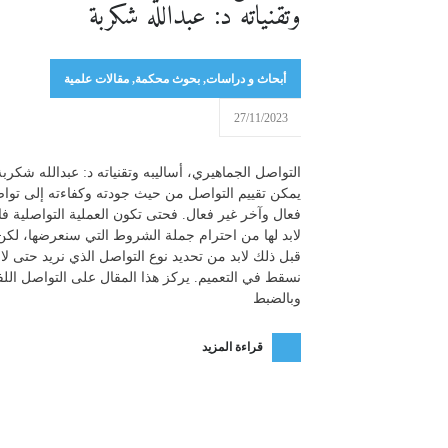
وتقنياته د: عبدالله شكربة
أبحاث و دراسات
,
بحوث محكمة
,
مقالات علمية
27/11/2023
التواصل الجماهيري، أساليبه وتقنياته د: عبدالله شكربة
يمكن تقييم التواصل من حيث جودته وكفاءته إلى توا
فعال وآخر غير فعال. فحتى تكون العملية التواصلية فا
لابد لها من احترام جملة الشروط التي سنعرضها، لكن
قبل ذلك لابد من تحديد نوع التواصل الذي نريد حتى لا
نسقط في التعميم. يركز هذا المقال على التواصل ال
وبالضبط
قراءة المزيد