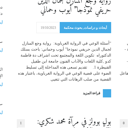
رواية وجع المنازل لجمال الدين
حريفي نموذجا” أيوب وحماني
دو
د:
أب
أبحاث و دراسات
,
بحوث محكمة
19/10/2023
سلسل
“أسئلة الوعي في الرواية الغرباوية: رواية وجع المنازل
-
لجمال الدين حريفي نموذجا” أيوب وحماني: باحث بسلك
أب
الدكتوراه تكوين اللغة والمجتمع تحت اشراف دة فاطمة
كدو ,كلية اللغات والآداب الفنون جامعة ابن طفيل
القنيطرة 1. تقديم تسعى هذه المداخلة إلى تسليط
ال
رأ) [1]صدر التفاعل
الضوء على قضية الوعي في الرواية الغرباوية، باعتبار هذه
ال
القضية من صلب الرهانات التي تتغيى
أب
قراءة المزيد
سؤ
أب
بول بوولز في مرآة محمد شكري:
1
0