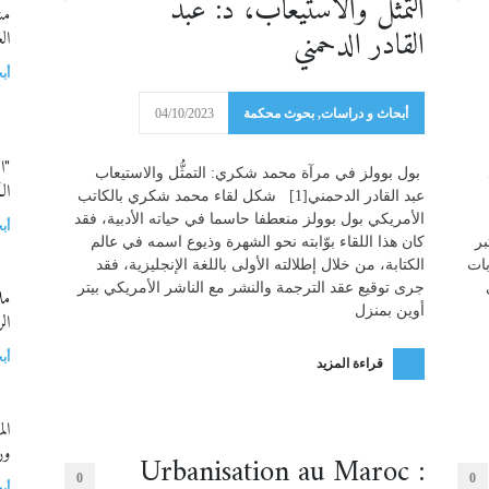
التمثُّل والاستيعاب، د: عبد
مش
القادر الدحمني
ال
أب
أبحاث و دراسات
,
بحوث محكمة
04/10/2023
"ا
بول بوولز في مرآة محمد شكري: التمثُّل والاستيعاب
ال
عبد القادر الدحمني[1] شكل لقاء محمد شكري بالكاتب
الأمريكي بول بوولز منعطفا حاسما في حياته الأدبية، فقد
أب
بر
كان هذا اللقاء بوّابته نحو الشهرة وذيوع اسمه في عالم
بات
الكتابة، من خلال إطلالته الأولى باللغة الإنجليزية، فقد
جرى توقيع عقد الترجمة والنشر مع الناشر الأمريكي بيتر
مل
أوين بمنزل
ال
أب
قراءة المزيد
ال
ور
Urbanisation au Maroc :
0
0
أب