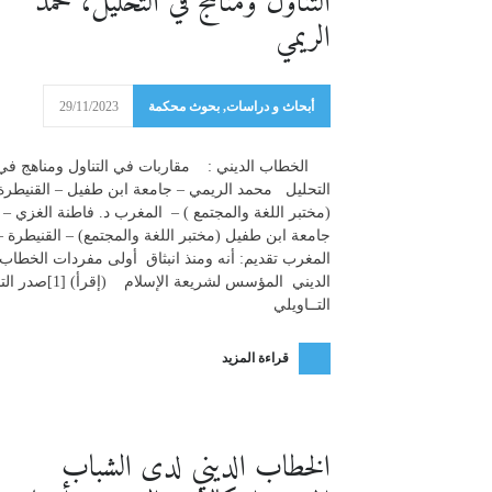
التناول ومناهج في التحليل، محمد
الريمي
أبحاث و دراسات
,
بحوث محكمة
29/11/2023
الخطاب الديني : مقاربات في التناول ومناهج في
التحليل محمد الريمي – جامعة ابن طفيل – القنيطرة 
(مختبر اللغة والمجتمع ) – المغرب د. فاطنة الغزي –
جامعة ابن طفيل (مختبر اللغة والمجتمع) – القنيطرة –
المغرب تقديم: أنه ومنذ انبثاق أولى مفردات الخطاب
الديني المؤسس لشريعة الإسلام (إق
التــاويلي
قراءة المزيد
الخطاب الديني لدى الشباب