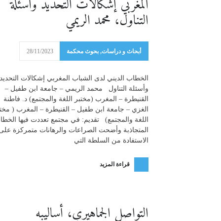
المغربي إشكالات التحديد وأسئلة
التناول، محمد الريمي
أبحاث و دراسات
,
بحوث محكمة
28/11/2023
الخطاب الديني لدى الشباب المغربي إشكالات التحديد
وأسئلة التناول محمد الريمي – جامعة ابن طفيل –
القنيطرة – المغرب (مختبر اللغة والمجتمع) د. فاطنة
الغزي – جامعة ابن طفيل – القنيطرة – المغرب ( مخت
اللغة والمجتمع) تقديم: في مجتمع تعددت فيها الخطا
المتجاذبة وأضحت الصراعات والرهانات متمركزة على
الاستفادة من السلطة التي
قراءة المزيد
التواصل الجماهيري، أساليبه