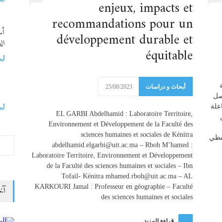
enjeux, impacts et
recommandations pour un
أس
développement durable et
ال
équitable
أب
أبحاث و دراسات
25/08/2023
ال
صل
علة
أب
EL GARBI Abdelhamid : Laboratoire Territoire,
Environnement et Développement de la Faculté des
sciences humaines et sociales de Kénitra
لفظي
abdelhamid.elgarbi@uit.ac.ma – Rboh M’hamed :
Laboratoire Territoire, Environnement et Développement
de la Faculté des sciences humaines et sociales – Ibn
Tofail- Kénitra mhamed.rboh@uit.ac.ma – AL
KARKOURI Jamal : Professeur en géographie – Faculté
آخ
des sciences humaines et sociales
قراءة المزيد