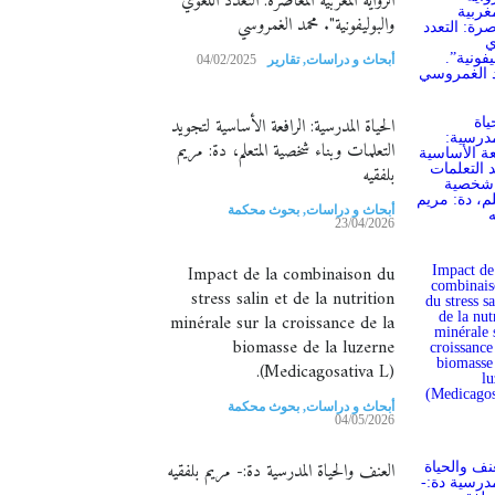
الرواية المغربية المعاصرة: التعدد اللغوي
والبوليفونية". محمد الغمروسي
أبحاث و دراسات
,
تقارير
04/02/2025
الحياة المدرسية: الرافعة الأساسية لتجويد
التعلمات وبناء شخصية المتعلم، دة: مريم
بلفقيه
أبحاث و دراسات
,
بحوث محكمة
23/04/2026
Impact de la combinaison du
stress salin et de la nutrition
minérale sur la croissance de la
biomasse de la luzerne
(Medicagosativa L).
أبحاث و دراسات
,
بحوث محكمة
04/05/2026
العنف والحياة المدرسية دة:- مريم بلفقيه