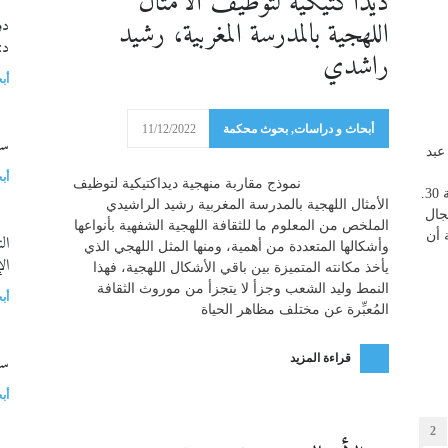
ديداكتيكية لتوظيف الأمثال
اللهجية بالمدرسة المغربية، رشيد
دو
د:
راشدي
أب
أبحاث و دراسات
,
بحوث محكمة
11/12/2022
سلسل
عبد
أب
نموذج مقاربة منهجية ديداكتيكية لتوظيف
ماؤكم غورا فمن يأتيكم بماء معين* سورة الملك، الآية 30.
الأمثال اللهجية بالمدرسة المغربية رشيد الراشيدي
جال
الملخص من المعلوم ما للثقافة اللهجية الشفهية بأنواعها
 أن
ال
وأشكالها المتعددة من أهمية، ومنها المثل اللهجي الذي
ال
يأخذ مكانته المتميزة بين باقي الأشكال اللهجية، فهذا
النمط وليد الشعب وجزأ لا يتجزأ من موروث الثقافة
أب
المُعبِّرة عن مختلف مظاهر الحياة
سؤ
قراءة المزيد
أب
2