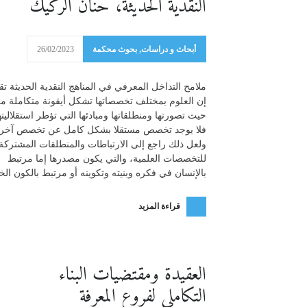
النقدية الحديثة، حنان الركيك
أبحاث و دراسات
,
بحوث محكمة
26/02/2023
ملامح التداخل المعرفي في المناهج النقدية الحديثة تق
إن العلوم بمختلف تخصصاتها تشكل أيقونة متكاملة م
حيث تصورتها ومنطلقاتها ومبادئها التي تؤطر استقلاليته
فلا يوجد تخصص مستقلا بشكل كامل عن تخصص آخر،
ولعل ذلك راجع إلى الارتباطات والمنطلقات المشتركة
للتخصصات العلمية، والتي يكون مصدرها إما مرتبط
بالإنسان في فكره وبنيته وتكوينه أو مرتبط بالكون الخ
قراءة المزيد
العقيدة ومقتضيات البناء
التكاملي لفروع المعرفة