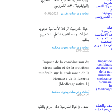
الرواية المغربية المعاصرة: التعدد اللغوي
والبوليفونية". محمد الغمروسي
أبحاث و دراسات
,
تقارير
04/02/2025
الحياة المدرسية: الرافعة الأساسية لتجويد
التعلمات وبناء شخصية المتعلم، دة: مريم
بلفقيه
أبحاث و دراسات
,
بحوث محكمة
23/04/2026
Impact de la combinaison du
stress salin et de la nutrition
minérale sur la croissance de la
biomasse de la luzerne
(Medicagosativa L).
أبحاث و دراسات
,
بحوث محكمة
04/05/2026
العنف والحياة المدرسية دة:- مريم بلفقيه