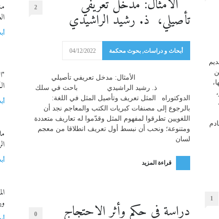
الأمثال: مدخل تعريفي
مش
2
تأصيلي، ذ. رشيد الراشيدي
ال
أب
أبحاث و دراسات
,
بحوث محكمة
04/12/2022
ديم
ن
"ا
الأمثال: مدخل تعريفي تأصيلي
ا،
ال
ذ. رشيد الراشيدي باحث في سلك
الدوكتوراه المثل تعريف وتأصيل المثل في اللغة:
أب
بالرجوع إلى مصنفات كبريات الكتب والمعاجم نجد أن
اللغويين تطرقوا لمفهوم المثل وقدّموا له تعاريف متعددة
ادم
ومتنوعة؛ ونحب أن نبسط أول تعريف انطلاقا من معجم
مل
لسان
ال
أب
قراءة المزيد
ال
1
ور
دراسة في حكم وأثر الاحتجاج
0
أب