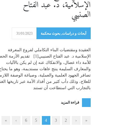
الإسلامية، د. عبد الفتاح
الصنيبي
أبحاث و دراسات
,
بحوث محكمة
31/01/2023
العقيدة ومقتضيات البناء التكاملي لفروع المعرفة
الإسلامية د. عبد الفتاح الصنيبي[1] تقديم الأزم
للأمة داء عضال، والانفكاك عنه إن لم يكن بالآليات
والمعارف السليمة ينتج عاهات مستديمة، وهو ما يحتاج
تضافر الجهود العلمية والعملية، وصياغة الوصفة اللازم
للعلاج، وذلك دأب كثير من أفذاذ الأمة عبر تاريخها الغ
بالتجارب التي استطاعت أن تستند
قراءة المزيد
»
›
6
5
4
3
2
‹
«