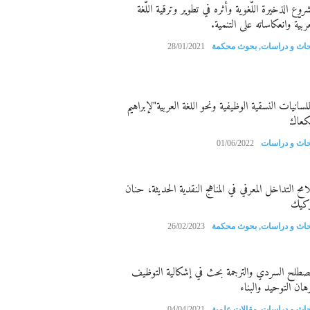
روع الذخيرة اللّغوية وأثره في تطوير وترقية اللّغة
عربيّة وانعكاساته على التنمية.
حاث و دراسات
,
بحوث محكمة
28/01/2021
للسانيات النسقية الوظيفية ونحو اللغة العربية"لإبراهيم
كعاك
حاث و دراسات
01/06/2022
امح التداخل المعرفي في المناهج النقدية الحديثة، حنان
ركيك
حاث و دراسات
,
بحوث محكمة
26/02/2023
مصطلح السردي والترجمة بحث في إشكالية التوظيف
هان التوحيد والبناء
حاث و دراسات
,
مقالات علمية
04/04/2021