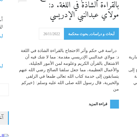
بالقراءة الشاذة في اللغة. د:
مولاي عبدالنبي الإدريسي
أس
ال
أبحاث و دراسات
,
بحوث محكمة
26/11/2022
أب
دراسة في حكم وأثر الاحتجاج بالقراءة الشاذة في اللغة
ال
ة الحضارية
د: مولاي عبدالنبي الإدريسي مقدمة: مما لا شك فيه أن
الاشتغال بالقرآن الكريم وعلومه لمن الأمور الجليلة،
أب
 إلى
والأعمال العظيمة، مما جعل سلفنا الصالح رضي الله عنهم
ة
يتسابقون إلى خدمة كتاب الله تعالى طمعا في الزلفى
ني
والخيرية، قال رسول الله صلى الله عليه وسلم: {خيركم
من
قراءة المزيد
آخ